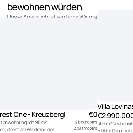
bewohnen würden.
Unser Anspruch ist einfach: Wir präsentieren 
nur, wovon wir selbst überzeugt sind.
Villa Lovin
rest One - Kreuzbergl
€0
€2.990.00
rtenwohnung mit 90 m² 
2 bedrooms
306 m² Neubauvill
2 bathrooms
en, direkt am Waldrand des 
5,60 m Raumhöhe