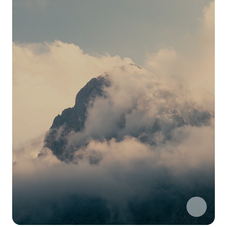
Manche
Orte
verändern
die
Art
wie
man
lebt.