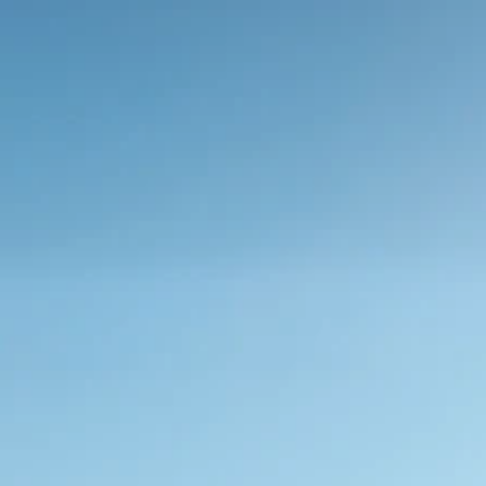
More
Than
Real
Estate.
Immobilien.
Netzwerk.
Lebensqualität.